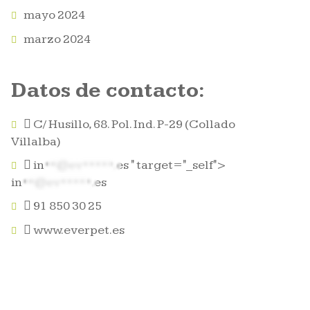
mayo 2024
marzo 2024
Datos de contacto:
C/ Husillo, 68. Pol. Ind. P-29 (Collado
Villalba)
in**@ev*****.es
" target="_self">
in**@ev*****.es
91 850 30 25
www.everpet.es