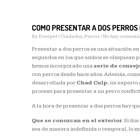
COMO PRESENTAR A DOS PERROS
By
Everpet
/
Cuidados
,
Perros
/ No hay comentar
Presentar a dos perros es una situación en
segundos en los que ambos se olisquean po
hemos incorporado una
serie de consej
con perros desde hace años. Además, come
desarrollada por
Chad Culp
, un experto 
proceso para presentar a un perro conflict
A la hora de presentar a dos perros hay qu
Que se conozcan en el exterior
. Si do
sea de manera indefinida o temporal, lo me