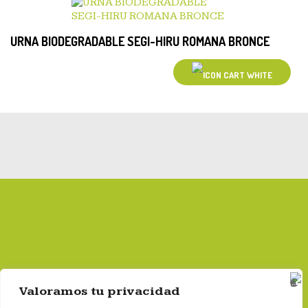
URNA BIODEGRADABLE SEGI-HIRU ROMANA BRONCE
Valoramos tu privacidad
Gestor autorizado por la Comunidad de Madrid nº: