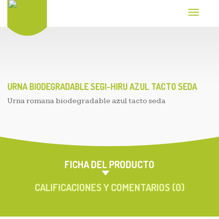
T
o
g
g
l
e
n
a
v
URNA BIODEGRADABLE SEGI-HIRU AZUL TACTO SEDA
i
Urna romana biodegradable azul tacto seda
g
a
t
i
o
n
FICHA DEL PRODUCTO
CALIFICACIONES Y COMENTARIOS (0)