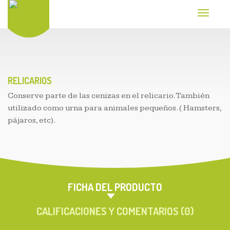
T
o
g
g
l
e
n
a
RELICARIOS
v
Conserve parte de las cenizas en el relicario. También
i
g
utilizado como urna para animales pequeños. ( Hamsters,
a
pájaros, etc).
t
i
o
n
FICHA DEL PRODUCTO
CALIFICACIONES Y COMENTARIOS (0)