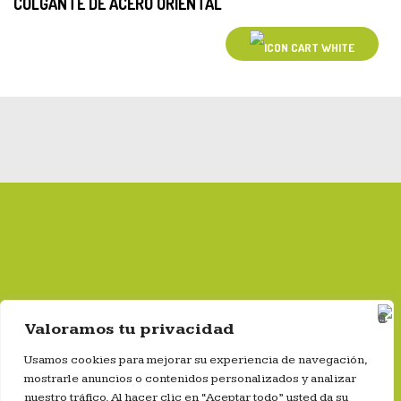
COLGANTE DE ACERO ORIENTAL
Valoramos tu privacidad
Gestor autorizado por la Comunidad de Madrid nº:
13G04A1400024512E
Usamos cookies para mejorar su experiencia de navegación,
mostrarle anuncios o contenidos personalizados y analizar
nuestro tráfico. Al hacer clic en “Aceptar todo” usted da su