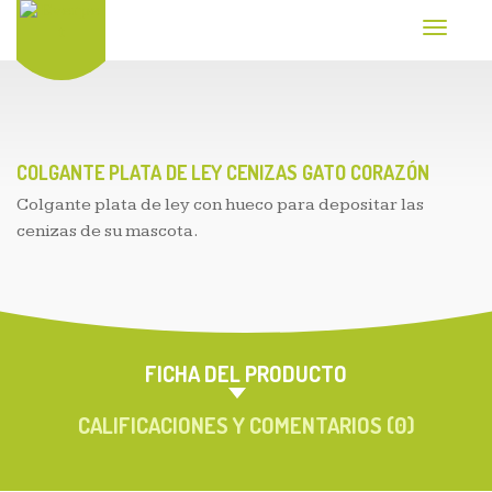
T
o
g
g
l
e
n
a
COLGANTE PLATA DE LEY CENIZAS GATO CORAZÓN
v
Colgante plata de ley con hueco para depositar las
i
g
cenizas de su mascota.
a
t
i
o
n
FICHA DEL PRODUCTO
CALIFICACIONES Y COMENTARIOS (0)